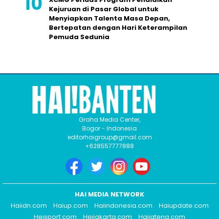
Kejuruan di Pasar Global untuk
Menyiapkan Talenta Masa Depan,
Bertepatan dengan Hari Keterampilan
Pemuda Sedunia
Graha Media Center,
Bogor - Indonesia
editorhaigroup@gmail.com
+628557777888
HAI MEDIA NETWORK
Haiidn.com
Haiup.com
Haiindonesia.com
Haiupdate.com
Heisport.com
Heijakarta.com
Haijateng.com