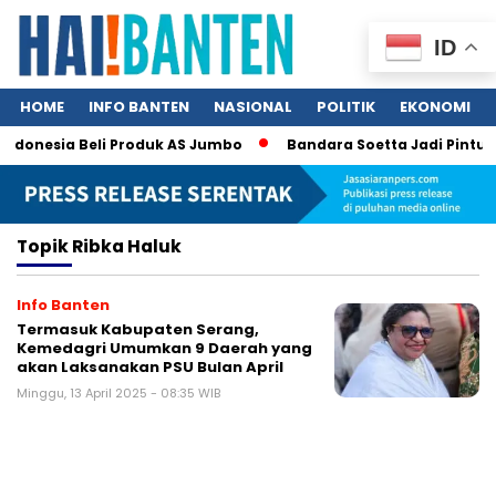
ID
HOME
INFO BANTEN
NASIONAL
POLITIK
EKONOMI
Indonesia Beli Produk AS Jumbo
Bandara Soetta Jadi Pintu N
Topik
Ribka Haluk
Info Banten
Termasuk Kabupaten Serang,
Kemedagri Umumkan 9 Daerah yang
akan Laksanakan PSU Bulan April
Minggu, 13 April 2025 - 08:35 WIB