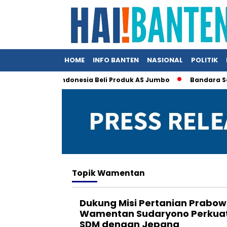
HOME
INFO BANTEN
NASIONAL
POLITIK
n, Trump Klaim Indonesia Beli Produk AS Jumbo
Bandara Soett
Topik
Wamentan
Dukung Misi Pertanian Prabow
Wamentan Sudaryono Perku
SDM dengan Jepang