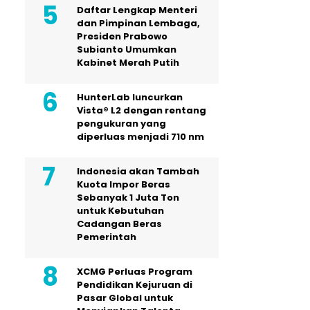
Daftar Lengkap Menteri
dan Pimpinan Lembaga,
Presiden Prabowo
Subianto Umumkan
Kabinet Merah Putih
HunterLab luncurkan
Vista® L2 dengan rentang
pengukuran yang
diperluas menjadi 710 nm
Indonesia akan Tambah
Kuota Impor Beras
Sebanyak 1 Juta Ton
untuk Kebutuhan
Cadangan Beras
Pemerintah
XCMG Perluas Program
Pendidikan Kejuruan di
Pasar Global untuk