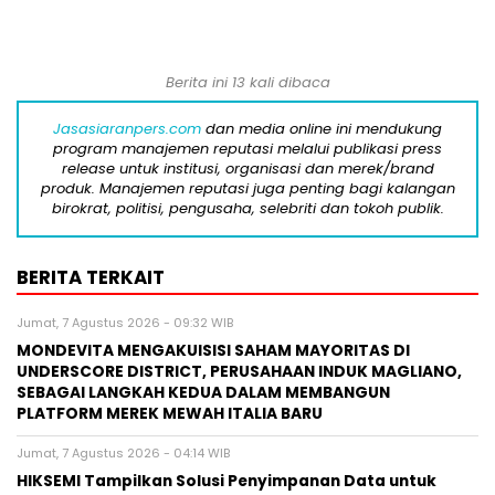
Berita ini 13 kali dibaca
Jasasiaranpers.com
dan media online ini mendukung
program manajemen reputasi melalui publikasi press
release untuk institusi, organisasi dan merek/brand
produk. Manajemen reputasi juga penting bagi kalangan
birokrat, politisi, pengusaha, selebriti dan tokoh publik.
BERITA TERKAIT
Jumat, 7 Agustus 2026 - 09:32 WIB
MONDEVITA MENGAKUISISI SAHAM MAYORITAS DI
UNDERSCORE DISTRICT, PERUSAHAAN INDUK MAGLIANO,
SEBAGAI LANGKAH KEDUA DALAM MEMBANGUN
PLATFORM MEREK MEWAH ITALIA BARU
Jumat, 7 Agustus 2026 - 04:14 WIB
HIKSEMI Tampilkan Solusi Penyimpanan Data untuk