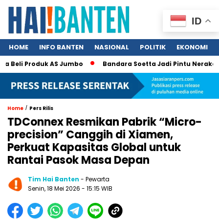
ID
HOME
INFO BANTEN
NASIONAL
POLITIK
EKONOMI
Beli Produk AS Jumbo
Bandara Soetta Jadi Pintu Neraka TPPO
/
Home
Pers Rilis
TDConnex Resmikan Pabrik “Micro-
precision” Canggih di Xiamen,
Perkuat Kapasitas Global untuk
Rantai Pasok Masa Depan
Tim Hai Banten
- Pewarta
Senin, 18 Mei 2026 - 15:15 WIB