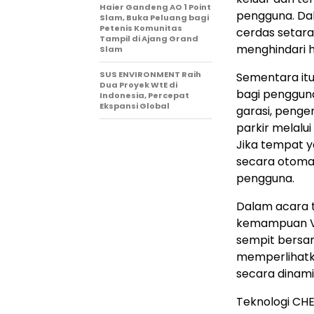
Haier Gandeng AO 1 Point
pengguna. Dal
Slam, Buka Peluang bagi
Petenis Komunitas
cerdas setara
Tampil di Ajang Grand
menghindari
Slam
SUS ENVIRONMENT Raih
Sementara itu,
Dua Proyek WtE di
bagi pengguna
Indonesia, Percepat
Ekspansi Global
garasi, penge
parkir melalui
Jika tempat y
secara otomat
pengguna.
Dalam acara 
kemampuan VP
sempit bersam
memperlihatk
secara dinami
Teknologi CH