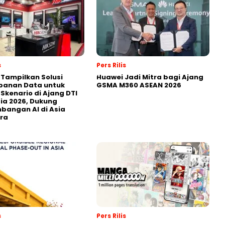
s
Pers Rilis
 Tampilkan Solusi
Huawei Jadi Mitra bagi Ajang
panan Data untuk
GSMA M360 ASEAN 2026
 Skenario di Ajang DTI
ia 2026, Dukung
angan AI di Asia
ra
s
Pers Rilis