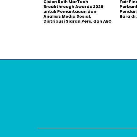
Cision Raih MarTech
Fair Fi
Breakthrough Awards 2026
Perban
untuk Pemantauan dan
Pendana
Analisis Media Sosial,
Bara di
Distribusi Siaran Pers, dan AEO