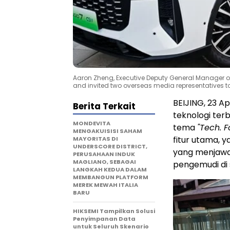
Aaron Zheng, Executive Deputy General Manager of C
and invited two overseas media representatives t
BEIJING, 23 
Berita Terkait
teknologi ter
MONDEVITA
tema
"Tech. F
MENGAKUISISI SAHAM
fitur utama, y
MAYORITAS DI
UNDERSCORE DISTRICT,
yang menjawa
PERUSAHAAN INDUK
MAGLIANO, SEBAGAI
pengemudi di 
LANGKAH KEDUA DALAM
MEMBANGUN PLATFORM
MEREK MEWAH ITALIA
BARU
HIKSEMI Tampilkan Solusi
Penyimpanan Data
untuk Seluruh Skenario