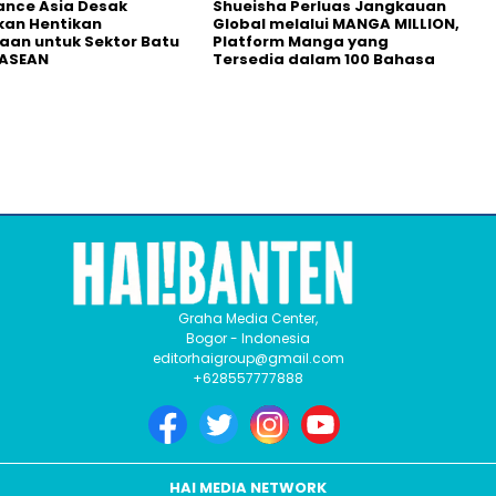
nance Asia Desak
Shueisha Perluas Jangkauan
kan Hentikan
Global melalui MANGA MILLION,
an untuk Sektor Batu
Platform Manga yang
 ASEAN
Tersedia dalam 100 Bahasa
Graha Media Center,
Bogor - Indonesia
editorhaigroup@gmail.com
+628557777888
HAI MEDIA NETWORK