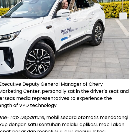
Executive Deputy General Manager of Chery
Marketing Center, personally sat in the driver’s seat and
verseas media representatives to experience the
ngth of VPD technology.
One-Tap Departure
, mobil secara otomatis mendatangi
up dengan satu sentuhan melalui aplikasi, mobil akan
mpat parkir dan menelusuri jalur menuju lokasi