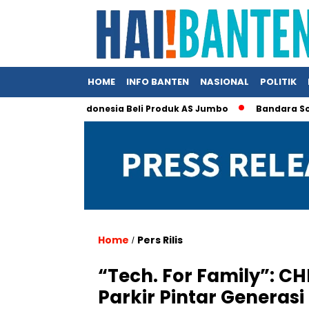
HOME
INFO BANTEN
NASIONAL
POLITIK
mp Klaim Indonesia Beli Produk AS Jumbo
Bandara Soetta Jad
Home
Pers Rilis
/
“Tech. For Family”: CH
Parkir Pintar Generas