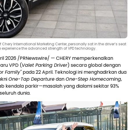
hery International Marketing Center, personally sat in the driver’s seat
o experience the advanced strength of VPD technology.
April 2026 /PRNewswire/ — CHERY memperkenalkan
baru VPD (
Valet Parking Driver
) secara global dengan
or Family"
pada 22 April. Teknologi ini menghadirkan dua
akni
One-Tap Departure
dan
One-Step Homecoming
,
b kendala parkir—masalah yang dialami sekitar 93%
seluruh dunia.