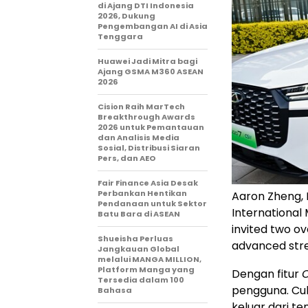
di Ajang DTI Indonesia
2026, Dukung
Pengembangan AI di Asia
Tenggara
Huawei Jadi Mitra bagi
Ajang GSMA M360 ASEAN
2026
Cision Raih MarTech
Breakthrough Awards
2026 untuk Pemantauan
dan Analisis Media
Sosial, Distribusi Siaran
Pers, dan AEO
Fair Finance Asia Desak
Perbankan Hentikan
Aaron Zheng, 
Pendanaan untuk Sektor
International 
Batu Bara di ASEAN
invited two o
Shueisha Perluas
advanced stre
Jangkauan Global
melalui MANGA MILLION,
Platform Manga yang
Dengan fitur
Tersedia dalam 100
pengguna. Cuk
Bahasa
keluar dari te