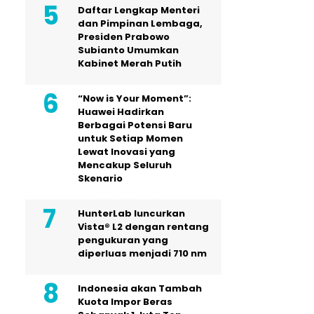
Daftar Lengkap Menteri
dan Pimpinan Lembaga,
Presiden Prabowo
Subianto Umumkan
Kabinet Merah Putih
“Now is Your Moment”:
Huawei Hadirkan
Berbagai Potensi Baru
untuk Setiap Momen
Lewat Inovasi yang
Mencakup Seluruh
Skenario
HunterLab luncurkan
Vista® L2 dengan rentang
pengukuran yang
diperluas menjadi 710 nm
Indonesia akan Tambah
Kuota Impor Beras