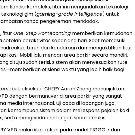
am kondisi kompleks, fitur ini mengandalkan teknologi
 teknologi gim (
gaming-grade intelligence
) untuk
 hambatan tanpa pengereman mendadak.
 fitur
One-Step Homecoming
memberikan kemudahan
 setelah beraktivitas sepanjang hari. Saat memasuki
mudi cukup turun dari kendaraan dan mengaktifkan fitur
 aplikasi. Mobil lalu mencari area parkir secara mandiri.
ang dituju sudah terisi, sistem akan menyesuaikan rute
is—memberikan efisiensi waktu yang lebih baik bagi
tersebut, eksekutif CHERY Aaron Zheng menunjukkan
D dengan bermanuver di area parkir yang sangat
a media internasional. Uji coba di lapangan juga
an kemampuan sistem dalam merespons pejalan kaki
s, serta menghindari rintangan secara mulus.
ERY VPD mulai diterapkan pada model TIGGO 7 dan