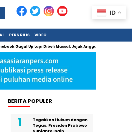
ID
AL
PERS RILIS
VIDEO
gal Uji tapi Dibeli Massal: Jejak Anggaran Jumbo dan Pengaba
BERITA POPULER
Tegakkan Hukum dengan
Tegas, Presiden Prabowo
Subianto Ingin