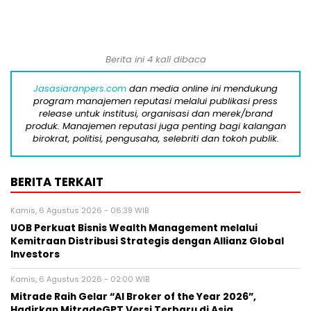
Berita ini 4 kali dibaca
Jasasiaranpers.com
dan media online ini mendukung
program manajemen reputasi melalui publikasi press
release untuk institusi, organisasi dan merek/brand
produk. Manajemen reputasi juga penting bagi kalangan
birokrat, politisi, pengusaha, selebriti dan tokoh publik.
BERITA TERKAIT
Kamis, 6 Agustus 2026 - 06:39 WIB
UOB Perkuat Bisnis Wealth Management melalui
Kemitraan Distribusi Strategis dengan Allianz Global
Investors
Kamis, 6 Agustus 2026 - 02:00 WIB
Mitrade Raih Gelar “AI Broker of the Year 2026”,
Hadirkan MitradeGPT Versi Terbaru di Asia