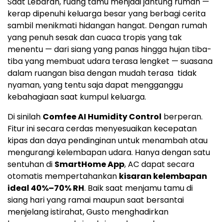
Saat Lebaran, ruang tamu menjadi jantung rumah —
kerap dipenuhi keluarga besar yang berbagi cerita
sambil menikmati hidangan hangat. Dengan rumah
yang penuh sesak dan cuaca tropis yang tak
menentu — dari siang yang panas hingga hujan tiba-
tiba yang membuat udara terasa lengket — suasana
dalam ruangan bisa dengan mudah terasa tidak
nyaman, yang tentu saja dapat mengganggu
kebahagiaan saat kumpul keluarga.
Di sinilah
Comfee AI Humidity Control
berperan.
Fitur ini secara cerdas menyesuaikan kecepatan
kipas dan daya pendinginan untuk menambah atau
mengurangi kelembapan udara. Hanya dengan satu
sentuhan di
SmartHome App
, AC dapat secara
otomatis mempertahankan
kisaran kelembapan
ideal 40%–70% RH
. Baik saat menjamu tamu di
siang hari yang ramai maupun saat bersantai
menjelang istirahat, Gusto menghadirkan