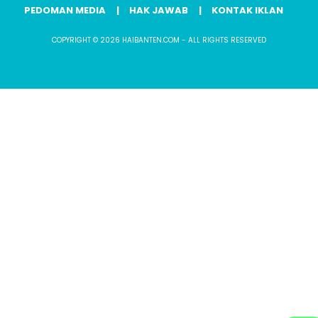
PEDOMAN MEDIA
HAK JAWAB
KONTAK IKLAN
COPYRIGHT © 2026 HAIBANTEN.COM - ALL RIGHTS RESERVED