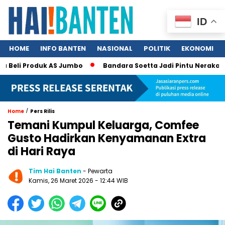
ID
HOME
INFO BANTEN
NASIONAL
POLITIK
EKONOMI
li Produk AS Jumbo
Bandara Soetta Jadi Pintu Neraka TPPO, 
/
Home
Pers Rilis
Temani Kumpul Keluarga, Comfee
Gusto Hadirkan Kenyamanan Extra
di Hari Raya
Tim Hai Banten
- Pewarta
Kamis, 26 Maret 2026 - 12:44 WIB