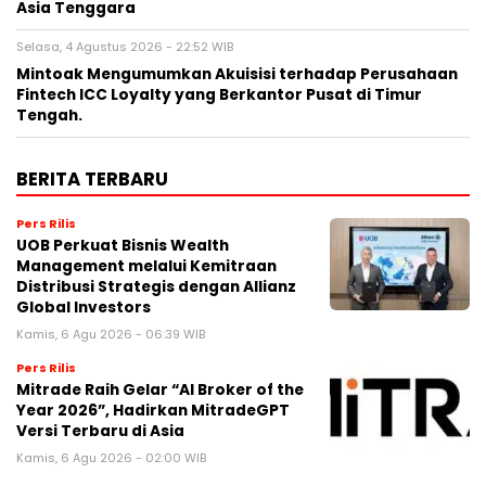
Asia Tenggara
Selasa, 4 Agustus 2026 - 22:52 WIB
Mintoak Mengumumkan Akuisisi terhadap Perusahaan
Fintech ICC Loyalty yang Berkantor Pusat di Timur
Tengah.
BERITA TERBARU
Pers Rilis
UOB Perkuat Bisnis Wealth
Management melalui Kemitraan
Distribusi Strategis dengan Allianz
Global Investors
Kamis, 6 Agu 2026 - 06:39 WIB
Pers Rilis
Mitrade Raih Gelar “AI Broker of the
Year 2026”, Hadirkan MitradeGPT
Versi Terbaru di Asia
Kamis, 6 Agu 2026 - 02:00 WIB