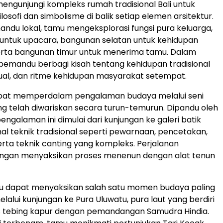
ngunjungi kompleks rumah tradisional Bali untuk
losofi dan simbolisme di balik setiap elemen arsitektur.
du lokal, tamu mengeksplorasi fungsi pura keluarga,
a untuk upacara, bangunan selatan untuk kehidupan
serta bangunan timur untuk menerima tamu. Dalam
, pemandu berbagi kisah tentang kehidupan tradisional
iritual, dan ritme kehidupan masyarakat setempat.
pat memperdalam pengalaman budaya melalui seni
 telah diwariskan secara turun-temurun. Dipandu oleh
 pengalaman ini dimulai dari kunjungan ke galeri batik
l teknik tradisional seperti pewarnaan, pencetakan,
rta teknik canting yang kompleks. Perjalanan
dengan menyaksikan proses menenun dengan alat tenun
amu dapat menyaksikan salah satu momen budaya paling
 melalui kunjungan ke Pura Uluwatu, pura laut yang berdiri
s tebing kapur dengan pemandangan Samudra Hindia.