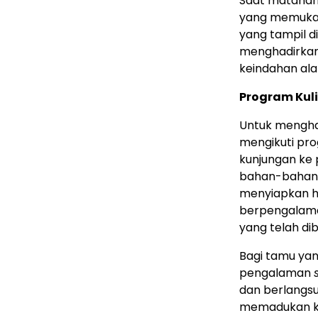
Saat matahar
yang memukau,
yang tampil d
menghadirkan
keindahan ala
Program Kul
Untuk mengha
mengikuti pr
kunjungan ke 
bahan-bahan s
menyiapkan hi
berpengalama
yang telah dib
Bagi tamu yan
pengalaman
dan berlangsun
memadukan ko