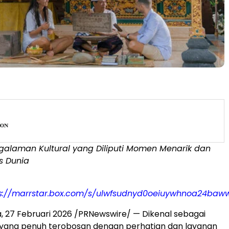
galaman Kultural yang Diliputi Momen Menarik dan
s Dunia
s://marrstar.box.com/s/ulwfsudnyd0oeiuywhnoa24baw
ia, 27 Februari 2026 /PRNewswire/ — Dikenal sebagai
yang penuh terobosan dengan perhatian dan layanan