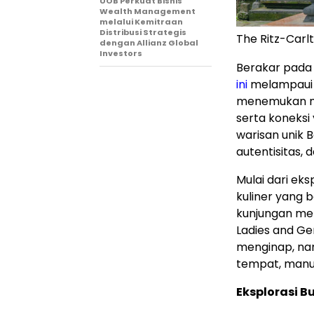
UOB Perkuat Bisnis
Wealth Management
melalui Kemitraan
Distribusi Strategis
The Ritz-Carl
dengan Allianz Global
Investors
Berakar pada f
ini
melampaui 
menemukan mo
serta koneks
warisan unik 
autentisitas,
Mulai dari ek
kuliner yang 
kunjungan men
Ladies and Gen
menginap, nam
tempat, manu
Eksplorasi 