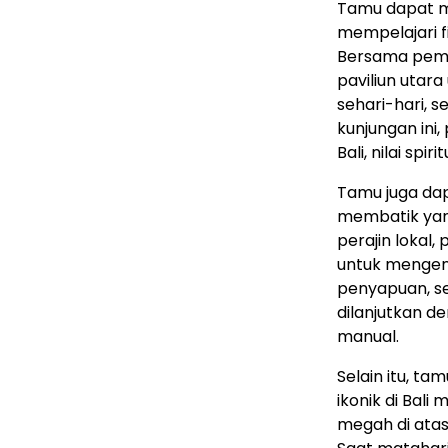
Tamu dapat me
mempelajari fi
Bersama peman
paviliun utar
sehari-hari, 
kunjungan ini
Bali, nilai sp
Tamu juga da
membatik yang
perajin lokal,
untuk mengena
penyapuan, se
dilanjutkan 
manual.
Selain itu, t
ikonik di Bali
megah di ata