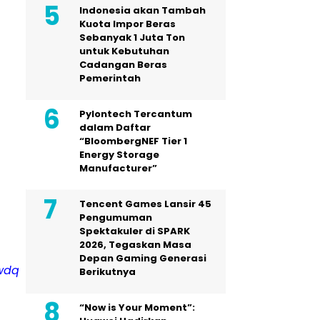
Indonesia akan Tambah
Kuota Impor Beras
Sebanyak 1 Juta Ton
untuk Kebutuhan
Cadangan Beras
Pemerintah
Pylontech Tercantum
dalam Daftar
“BloombergNEF Tier 1
Energy Storage
Manufacturer”
Tencent Games Lansir 45
Pengumuman
Spektakuler di SPARK
2026, Tegaskan Masa
Depan Gaming Generasi
wdqohr
Berikutnya
“Now is Your Moment”: