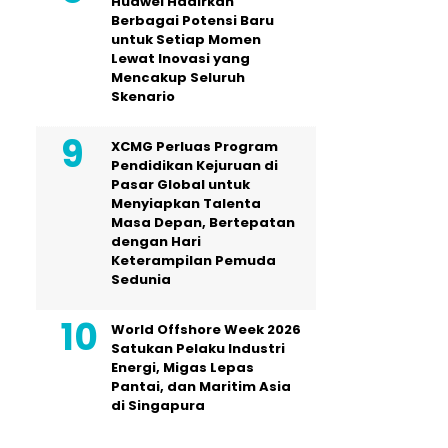
Huawei Hadirkan
Berbagai Potensi Baru
untuk Setiap Momen
Lewat Inovasi yang
Mencakup Seluruh
Skenario
XCMG Perluas Program
Pendidikan Kejuruan di
Pasar Global untuk
Menyiapkan Talenta
Masa Depan, Bertepatan
dengan Hari
Keterampilan Pemuda
Sedunia
World Offshore Week 2026
Satukan Pelaku Industri
Energi, Migas Lepas
Pantai, dan Maritim Asia
di Singapura