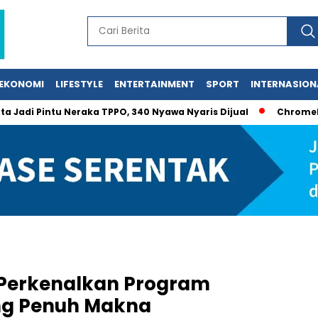
EKONOMI
LIFESTYLE
ENTERTAINMENT
SPORT
INTERNASION
intu Neraka TPPO, 340 Nyawa Nyaris Dijual
Chromebook Gagal
i, Perkenalkan Program
ng Penuh Makna