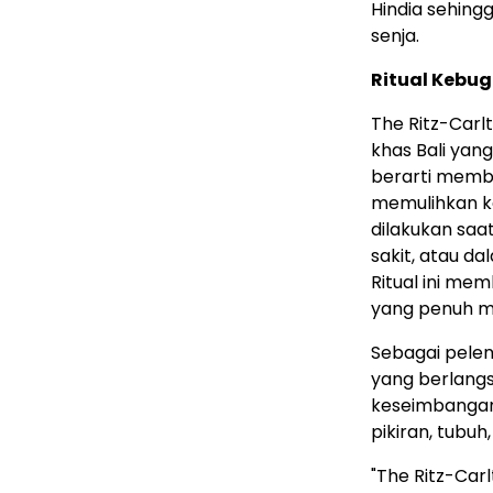
Hindia sehing
senja.
Ritual Kebu
The Ritz-Carlt
khas Bali yan
berarti member
memulihkan ke
dilakukan saa
sakit, atau d
Ritual ini me
yang penuh m
Sebagai pele
yang berlangs
keseimbangan
pikiran, tubu
"The Ritz-Car