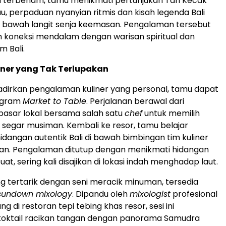
i terbenam, tamu menikmati pertunjukan Tari Kecak
 perpaduan nyanyian ritmis dan kisah legenda Bali
i bawah langit senja keemasan. Pengalaman tersebut
 koneksi mendalam dengan warisan spiritual dan
m Bali.
iner yang Tak Terlupakan
dirkan pengalaman kuliner yang personal, tamu dapat
ogram
Market to Table
. Perjalanan berawal dari
pasar lokal bersama salah satu
chef
untuk memilih
egar musiman. Kembali ke resor, tamu belajar
dangan autentik Bali di bawah bimbingan tim kuliner
n. Pengalaman ditutup dengan menikmati hidangan
uat, sering kali disajikan di lokasi indah menghadap laut.
g tertarik dengan seni meracik minuman, tersedia
sundown mixology
. Dipandu oleh
mixologist
profesional
g di restoran tepi tebing khas resor, sesi ini
ktail racikan tangan dengan panorama Samudra