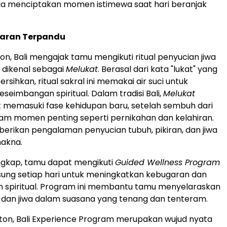
ga menciptakan momen istimewa saat hari beranjak
garan Terpandu
on, Bali mengajak tamu mengikuti ritual penyucian jiwa
g dikenal sebagai
Melukat
. Berasal dari kata "lukat" yang
sihkan, ritual sakral ini memakai air suci untuk
seimbangan spiritual. Dalam tradisi Bali,
Melukat
t memasuki fase kehidupan baru, setelah sembuh dari
alam momen penting seperti pernikahan dan kelahiran.
mberikan pengalaman penyucian tubuh, pikiran, dan jiwa
akna.
ngkap, tamu dapat mengikuti
Guided Wellness Program
ung setiap hari untuk meningkatkan kebugaran dan
 spiritual. Program ini membantu tamu menyelaraskan
h, dan jiwa dalam suasana yang tenang dan tenteram.
lton, Bali Experience Program merupakan wujud nyata