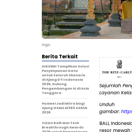
logo
Berita Terkait
HIKSEMI Tampilkan Solusi
Penyimpanan Data
untuk Seluruh Skenario
di Ajang DTI Indonesia
2026, Dukung
Sejumlah Pen
Pengembangan AI di Asia
Layanan Kela
Tenggara
Huawei Jadi Mitra bagi
Unduh
Ajang GSMA M360 ASEAN
gambar:
http
2026
BALI, Indones
Cision Raih MarTech
Breakthrough Awards
resor mewah 
2026 untuk Pemantauan