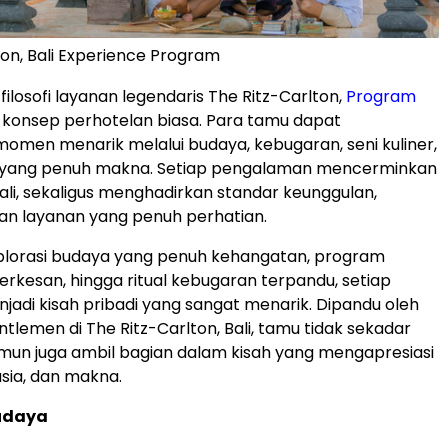
ton, Bali Experience Program
ilosofi layanan legendaris The Ritz-Carlton,
Program
konsep perhotelan biasa. Para tamu dapat
men menarik melalui budaya, kebugaran, seni kuliner,
i yang penuh makna. Setiap pengalaman mencerminkan
Bali, sekaligus menghadirkan standar keunggulan,
 dan layanan yang penuh perhatian.
splorasi budaya yang penuh kehangatan, program
berkesan, hingga ritual kebugaran terpandu, setiap
jadi kisah pribadi yang sangat menarik. Dipandu oleh
tlemen di The Ritz-Carlton, Bali, tamu tidak sekadar
un juga ambil bagian dalam kisah yang mengapresiasi
sia, dan makna.
Budaya