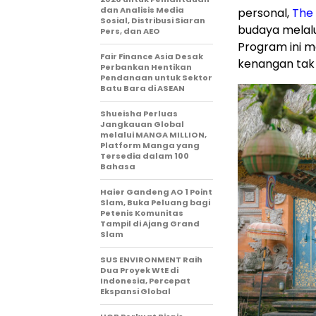
dan Analisis Media
personal,
The 
Sosial, Distribusi Siaran
budaya melal
Pers, dan AEO
Program ini 
Fair Finance Asia Desak
kenangan tak 
Perbankan Hentikan
Pendanaan untuk Sektor
Batu Bara di ASEAN
Shueisha Perluas
Jangkauan Global
melalui MANGA MILLION,
Platform Manga yang
Tersedia dalam 100
Bahasa
Haier Gandeng AO 1 Point
Slam, Buka Peluang bagi
Petenis Komunitas
Tampil di Ajang Grand
Slam
SUS ENVIRONMENT Raih
Dua Proyek WtE di
Indonesia, Percepat
Ekspansi Global