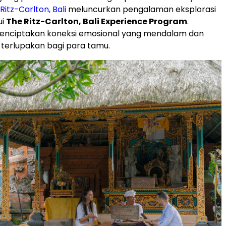
Ritz-Carlton, Bali
meluncurkan pengalaman eksplorasi
ui
The Ritz-Carlton, Bali Experience Program
.
menciptakan koneksi emosional yang mendalam dan
terlupakan bagi para tamu.