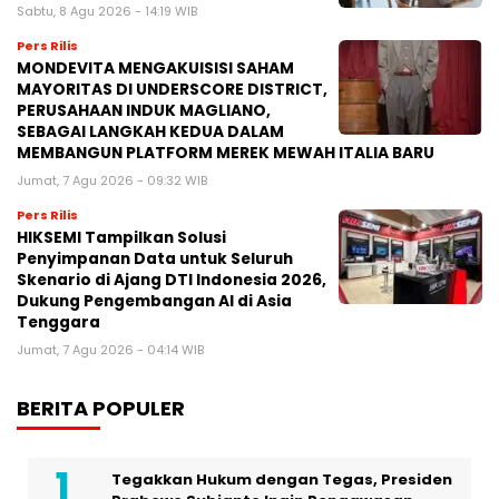
Sabtu, 8 Agu 2026 - 14:19 WIB
Pers Rilis
MONDEVITA MENGAKUISISI SAHAM
MAYORITAS DI UNDERSCORE DISTRICT,
PERUSAHAAN INDUK MAGLIANO,
SEBAGAI LANGKAH KEDUA DALAM
MEMBANGUN PLATFORM MEREK MEWAH ITALIA BARU
Jumat, 7 Agu 2026 - 09:32 WIB
Pers Rilis
HIKSEMI Tampilkan Solusi
Penyimpanan Data untuk Seluruh
Skenario di Ajang DTI Indonesia 2026,
Dukung Pengembangan AI di Asia
Tenggara
Jumat, 7 Agu 2026 - 04:14 WIB
BERITA POPULER
Tegakkan Hukum dengan Tegas, Presiden