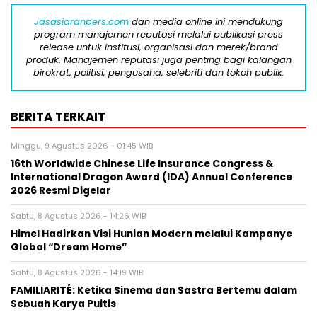
Jasasiaranpers.com
dan media online ini mendukung
program manajemen reputasi melalui publikasi press
release untuk institusi, organisasi dan merek/brand
produk. Manajemen reputasi juga penting bagi kalangan
birokrat, politisi, pengusaha, selebriti dan tokoh publik.
BERITA TERKAIT
Minggu, 9 Agustus 2026 - 01:45 WIB
16th Worldwide Chinese Life Insurance Congress &
International Dragon Award (IDA) Annual Conference
2026 Resmi Digelar
Sabtu, 8 Agustus 2026 - 14:26 WIB
Himel Hadirkan Visi Hunian Modern melalui Kampanye
Global “Dream Home”
Sabtu, 8 Agustus 2026 - 14:19 WIB
FAMILIARITÉ: Ketika Sinema dan Sastra Bertemu dalam
Sebuah Karya Puitis