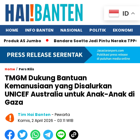
ID
HOME
INFO BANTEN
NASIONAL
POLITIK
EKONOMI
roduk AS Jumbo
Bandara Soetta Jadi Pintu Neraka TPPO, 340 
/
Home
Pers Rilis
TMGM Dukung Bantuan
Kemanusiaan yang Disalurkan
UNICEF Australia untuk Anak-Anak di
Gaza
Tim Hai Banten
- Pewarta
Kamis, 2 April 2026 - 03:11 WIB