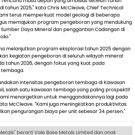
i rencana masa depan yang ambisius setelah tahun
di tahun 2025," kata Chris McCleave, Chief Technical
 kami terus memperkuat model geologi di beberapa
ligus memajukan program pengeboran yang mendukung
Sumber Daya Mineral dan penggantian Cadangan di
lio."
a melanjutkan program eksplorasi tahun 2025 dengan
an kegiatan pengeboran di seluruh wilayah mineral
a tahun 2026, dengan fokus yang kuat pada
 tembaga.
ndakan intensitas pengeboran tembaga di Kawasan
asil, salah satu kawasan tembaga yang paling prospektif
n kami menargetkan untuk menggandakannya lagi pada
kata McCleave. "Kami juga meningkatkan produktivitas
kan pengurangan biaya per unit sebesar 34 persen."
etals" berarti Vale Base Metals Limited dan anak