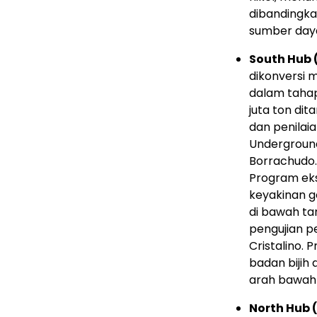
dibandingka
sumber daya
South Hub 
dikonversi 
dalam tahap
juta ton di
dan penilai
Underground,
Borrachudo.
Program eks
keyakinan g
di bawah ta
pengujian p
Cristalino.
badan bijih
arah bawah 
North Hub 