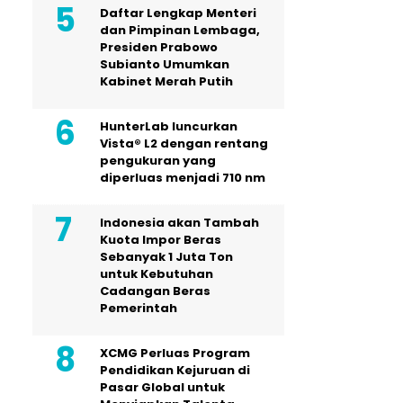
Daftar Lengkap Menteri
dan Pimpinan Lembaga,
Presiden Prabowo
Subianto Umumkan
Kabinet Merah Putih
HunterLab luncurkan
Vista® L2 dengan rentang
pengukuran yang
diperluas menjadi 710 nm
Indonesia akan Tambah
Kuota Impor Beras
Sebanyak 1 Juta Ton
untuk Kebutuhan
Cadangan Beras
Pemerintah
XCMG Perluas Program
Pendidikan Kejuruan di
Pasar Global untuk