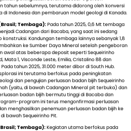
n tahun sebelumnya, terutama didorong oleh konversi
 di Indonesia dan pembaruan model geologi di Kanada.
(Brasil; Tembaga):
Pada tahun 2025, 0,6 Mt tembaga
menjadi Cadangan dari Bacaba, yang saat ini sedang
 konstruksi. Kandungan tembaga lainnya sebanyak 1,8
tambahkan ke Sumber Daya Mineral setelah pengeboran
an awal atas beberapa deposit seperti Sequeirinho
 Mata 1, Visconde Leste, Emilia, Cristalino 88 dan
 Pada tahun 2025, 31.000 meter dibor di South Hub.
plorasi ini terutama berfokus pada peningkatan
eologi dan pengujian perluasan badan bijih Sequeirinho
nah (yaitu, di bawah Cadangan Mineral pit terbuka) dan
erluasan badan bijih bermutu tinggi di Bacaba dan
 Program-program ini terus mengonfirmasi perluasan
 dan menghasilkan penemuan perluasan badan bijih ke
di bawah Sequeirinho Pit.
(Brasil; Tembaga):
Kegiatan utama berfokus pada