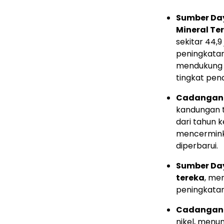
Sumber Da
Mineral Te
sekitar 44,
peningkatan
mendukung p
tingkat pen
Cadangan 
kandungan 
dari tahun 
mencerminka
diperbarui.
Sumber Day
tereka
, men
peningkatan
Cadangan M
nikel, menu