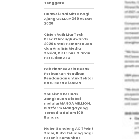
Tenggara
Huawei Jadi Mitra bagi
Ajang GSMA M360 ASEAN
2026
Cision Raih MarTech
Breakthrough Awards
2026 untuk Pemantauan
dan Analisis Media
Sosial, Distribusi Siaran
Pers, dan AEO
Fair Finance Asia Desak
Perbankan Hentikan
Pendanaan untuk Sektor
Batu Bara di ASEAN
Shueisha Perluas
Jangkauan Global
melalui MANGA MILLION,
Platform Manga yang
Tersedia dalam 100
Bahasa
Haier Gandeng AO 1 Point
Slam, Buka Peluang bagi
Petenis Komunitas