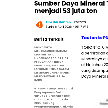
Sumber Daya Mineral
menjadi 53 juta ton
Tim Hai Banten
- Pewarta
Senin, 6 April 2026 - 05:17 WIB
Tautan ke P
Berita Terkait
TORONTO
,
6 A
MONDEVITA
MENGAKUISISI SAHAM
diperkirakan
MAYORITAS DI
UNDERSCORE DISTRICT,
Mineralnya di
PERUSAHAAN INDUK
akhir tahun 2
MAGLIANO, SEBAGAI
LANGKAH KEDUA DALAM
yang disampai
MEMBANGUN PLATFORM
Daya Mineral 
MEREK MEWAH ITALIA
BARU
HIKSEMI Tampilkan Solusi
Penyimpanan Data
untuk Seluruh Skenario
di Ajang DTI Indonesia
2026, Dukung
Pengembangan AI di Asia