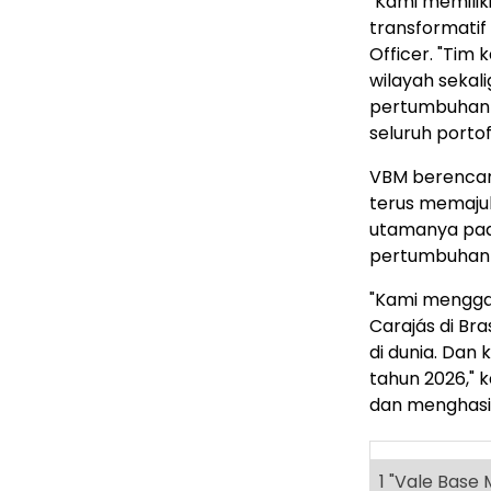
"Kami memilik
transformatif 
Officer. "Tim
wilayah seka
pertumbuhan 
seluruh portofo
VBM berencan
terus memajuk
utamanya pad
pertumbuhan
"Kami mengga
Carajás di Br
di dunia. Da
tahun 2026," 
dan menghasil
1
"Vale Base M