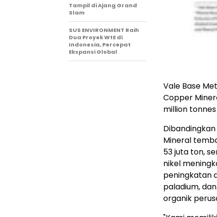
Tampil di Ajang Grand
Slam
SUS ENVIRONMENT Raih
Dua Proyek WtE di
Indonesia, Percepat
Ekspansi Global
Vale Base Met
Copper Minera
million tonne
Dibandingkan
Mineral temb
53 juta ton, 
nikel meningka
peningkatan a
paladium, dan
organik perus