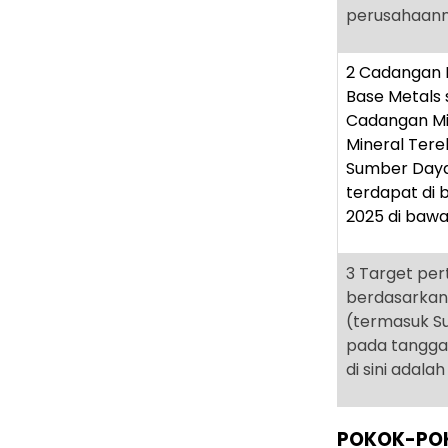
perusahaann
2
Cadangan M
Base Metals
Cadangan Mi
Mineral Terek
Sumber Daya 
terdapat di
2025 di bawah
3
Target per
berdasarkan
(termasuk S
pada tanggal
di sini adala
POKOK-POK