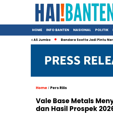
HOME
INFO BANTEN
NASIONAL
POLITIK
ia Beli Produk AS Jumbo
Bandara Soetta Jadi Pintu Neraka TP
Home
Pers Rilis
/
Vale Base Metals Meny
dan Hasil Prospek 20