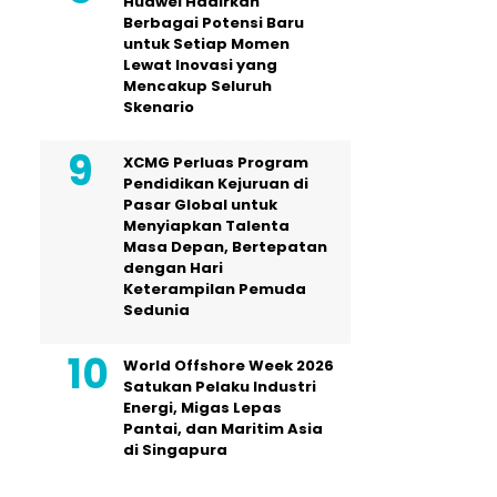
Huawei Hadirkan
Berbagai Potensi Baru
untuk Setiap Momen
Lewat Inovasi yang
Mencakup Seluruh
Skenario
XCMG Perluas Program
Pendidikan Kejuruan di
Pasar Global untuk
Menyiapkan Talenta
Masa Depan, Bertepatan
dengan Hari
Keterampilan Pemuda
Sedunia
World Offshore Week 2026
Satukan Pelaku Industri
Energi, Migas Lepas
Pantai, dan Maritim Asia
di Singapura