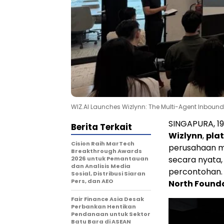
WIZ.AI Launches Wizlynn: The Multi-Agent Inbound P
SINGAPURA
,
1
Berita Terkait
Wizlynn
,
pla
Cision Raih MarTech
perusahaan m
Breakthrough Awards
secara nyata,
2026 untuk Pemantauan
dan Analisis Media
percontohan. 
Sosial, Distribusi Siaran
Pers, dan AEO
North Found
Fair Finance Asia Desak
Perbankan Hentikan
Pendanaan untuk Sektor
Batu Bara di ASEAN