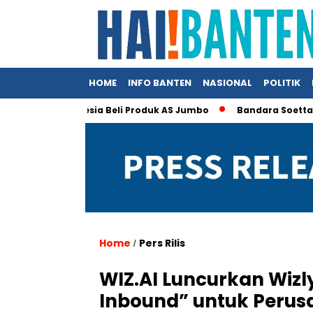
HOME
INFO BANTEN
NASIONAL
POLITIK
laim Indonesia Beli Produk AS Jumbo
Bandara Soetta Jadi Pin
Home
Pers Rilis
/
WIZ.AI Luncurkan Wizl
Inbound” untuk Peru