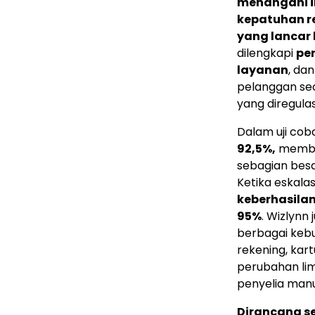
menangani i
kepatuhan re
yang lancar
dilengkapi
per
layanan
, da
pelanggan sec
yang diregulas
Dalam uji cob
92,5%,
membuk
sebagian bes
Ketika eskala
keberhasila
95%
. Wizlynn 
berbagai keb
rekening, kart
perubahan limi
penyelia manu
Dirancang s