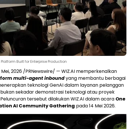
latform Built for Enterprise Production
9 Mei, 2026
/PRNewswire/ — WIZ.AI memperkenalkan
tform
multi-agent inbound
yang membantu berbagai
enerapkan teknologi GenAI dalam layanan pelanggan
 bukan sekadar demonstrasi teknologi atau proyek
Peluncuran tersebut dilakukan WIZ.AI dalam acara
One
ation AI Community Gathering
pada 14 Mei 2026.