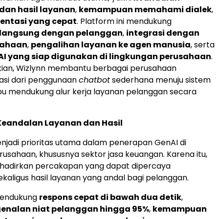
dan hasil layanan
,
kemampuan memahami dialek
,
entasi yang cepat
. Platform ini mendukung
langsung dengan pelanggan
,
integrasi dengan
sahaan
,
pengalihan layanan ke agen manusia
, serta
AI yang siap digunakan di lingkungan perusahaan
.
ian, Wizlynn membantu berbagai perusahaan
asi dari penggunaan
chatbot
sederhana menuju sistem
u mendukung alur kerja layanan pelanggan secara
Keandalan Layanan dan Hasil
jadi prioritas utama dalam penerapan GenAI di
rusahaan, khususnya sektor jasa keuangan. Karena itu,
hadirkan percakapan yang dapat dipercaya
kaligus hasil layanan yang andal bagi pelanggan.
 mendukung
respons cepat di bawah dua detik
,
genalan niat pelanggan hingga 95%
,
kemampuan