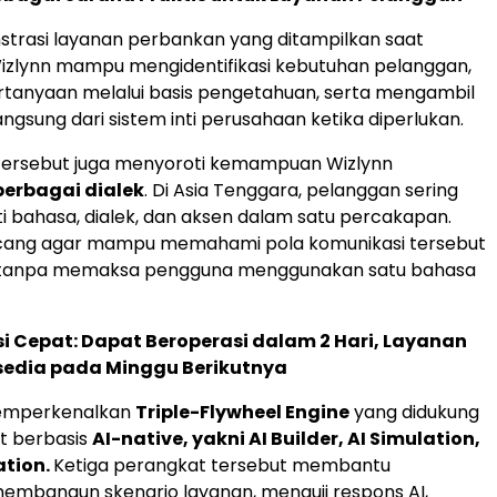
trasi layanan perbankan yang ditampilkan saat
izlynn mampu mengidentifikasi kebutuhan pelanggan,
tanyaan melalui basis pengetahuan, serta mengambil
ngsung dari sistem inti perusahaan ketika diperlukan.
tersebut juga menyoroti kemampuan Wizlynn
rbagai dialek
. Di Asia Tenggara, pelanggan sering
i bahasa, dialek, dan aksen dalam satu percakapan.
ncang agar mampu memahami pola komunikasi tersebut
 tanpa memaksa pengguna menggunakan satu bahasa
 Cepat: Dapat Beroperasi dalam 2 Hari, Layanan
sedia pada Minggu Berikutnya
memperkenalkan
Triple-Flywheel Engine
yang didukung
t berbasis
AI-native, yakni AI Builder, AI Simulation,
ation.
Ketiga perangkat tersebut membantu
embangun skenario layanan, menguji respons AI,