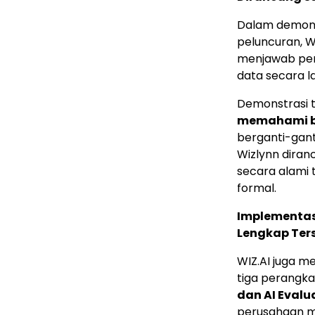
Dalam demons
peluncuran, W
menjawab per
data secara la
Demonstrasi 
memahami be
berganti-gant
Wizlynn dira
secara alami
formal.
Implementasi
Lengkap Ter
WIZ.AI juga 
tiga perangka
dan AI Evalu
perusahaan m