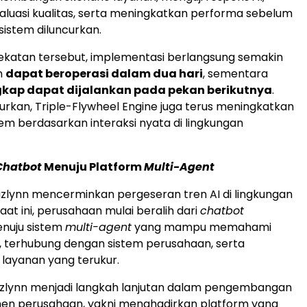
luasi kualitas, serta meningkatkan performa sebelum
sistem diluncurkan.
katan tersebut, implementasi berlangsung semakin
n
dapat beroperasi dalam dua hari
, sementara
gkap dapat dijalankan pada pekan berikutnya
.
curkan, Triple-Flywheel Engine juga terus meningkatkan
em berdasarkan interaksi nyata di lingkungan
Chatbot
Menuju Platform
Multi-Agent
zlynn mencerminkan pergeseran tren AI di lingkungan
at ini, perusahaan mulai beralih dari
chatbot
nuju sistem
multi-agent
yang mampu memahami
s, terhubung dengan sistem perusahaan, serta
layanan yang terukur.
Wizlynn menjadi langkah lanjutan dalam pengembangan
men perusahaan, yakni menghadirkan platform yang