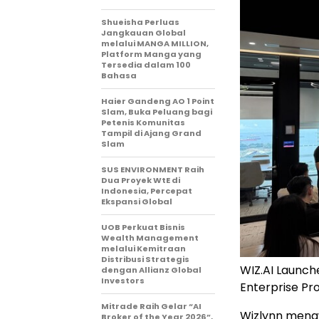
Shueisha Perluas
Jangkauan Global
melalui MANGA MILLION,
Platform Manga yang
Tersedia dalam 100
Bahasa
Haier Gandeng AO 1 Point
Slam, Buka Peluang bagi
Petenis Komunitas
Tampil di Ajang Grand
Slam
SUS ENVIRONMENT Raih
Dua Proyek WtE di
Indonesia, Percepat
Ekspansi Global
UOB Perkuat Bisnis
Wealth Management
melalui Kemitraan
Distribusi Strategis
WIZ.AI Launche
dengan Allianz Global
Investors
Enterprise Pr
Mitrade Raih Gelar “AI
Wizlynn mena
Broker of the Year 2026”,