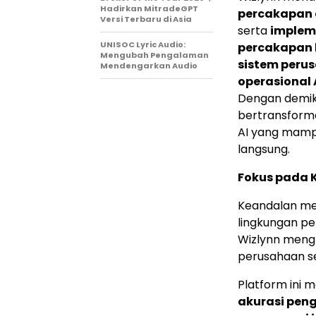
Hadirkan MitradeGPT
percakapan 
Versi Terbaru di Asia
serta
implem
UNISOC Lyric Audio:
percakapan 
Mengubah Pengalaman
sistem peru
Mendengarkan Audio
operasional 
Dengan demik
bertransform
AI yang mamp
langsung.
Fokus pada 
Keandalan men
lingkungan pe
Wizlynn meng
perusahaan se
Platform ini
akurasi pen