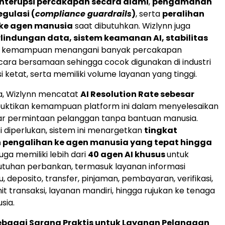
nterupsi percakapan secara alami
,
pengamanan
gulasi (
compliance guardrails
)
, serta
peralihan
 ke agen manusia
saat dibutuhkan. Wizlynn juga
lindungan data, sistem keamanan AI, stabilitas
n kemampuan menangani banyak percakapan
ara bersamaan sehingga cocok digunakan di industri
i ketat, serta memiliki volume layanan yang tinggi.
a, Wizlynn mencatat
AI Resolution Rate sebesar
tikan kemampuan platform ini dalam menyelesaikan
ar permintaan pelanggan tanpa bantuan manusia.
si diperlukan, sistem ini menargetkan
tingkat
n pengalihan ke agen manusia yang tepat hingga
juga memiliki lebih dari
40 agen AI khusus
untuk
utuhan perbankan, termasuk layanan informasi
u, deposito, transfer, pinjaman, pembayaran, verifikasi,
t transaksi, layanan mandiri, hingga rujukan ke tenaga
sia.
ebagai Sarana Praktis untuk Layanan Pelanggan