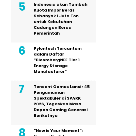
Indonesia akan Tambah
Kuota Impor Beras
Sebanyak 1 Juta Ton
untuk Kebutuhan
Cadangan Beras
Pemerintah
Pylontech Tercantum
dalam Daftar
“BloombergNEF Tier 1
Energy Storage
Manufacturer”
Tencent Games Lansir 45
Pengumuman
Spektakuler di SPARK
2026, Tegaskan Masa
Depan Gaming Generasi
Berikutnya
“Now is Your Moment”: