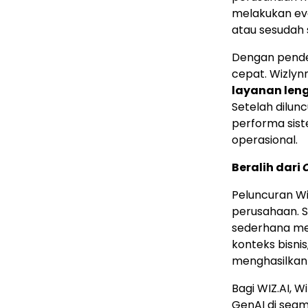
melakukan eva
atau sesudah 
Dengan pende
cepat. Wizlyn
layanan len
Setelah dilun
performa sist
operasional.
Beralih dari
Peluncuran Wi
perusahaan. Sa
sederhana me
konteks bisni
menghasilkan 
Bagi WIZ.AI, 
GenAI di seg