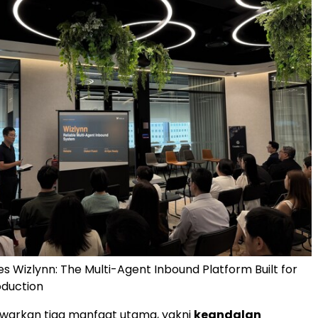
s Wizlynn: The Multi-Agent Inbound Platform Built for
oduction
warkan tiga manfaat utama, yakni
keandalan