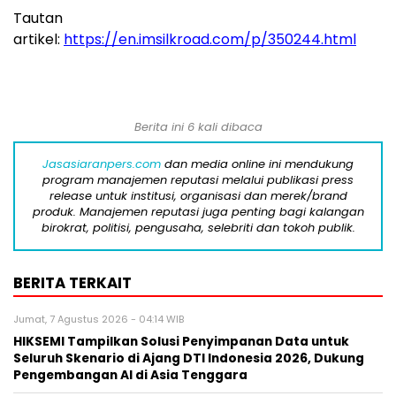
Tautan
artikel:
https://en.imsilkroad.com/p/350244.html
Berita ini 6 kali dibaca
Jasasiaranpers.com
dan media online ini mendukung
program manajemen reputasi melalui publikasi press
release untuk institusi, organisasi dan merek/brand
produk. Manajemen reputasi juga penting bagi kalangan
birokrat, politisi, pengusaha, selebriti dan tokoh publik.
BERITA TERKAIT
Jumat, 7 Agustus 2026 - 04:14 WIB
HIKSEMI Tampilkan Solusi Penyimpanan Data untuk
Seluruh Skenario di Ajang DTI Indonesia 2026, Dukung
Pengembangan AI di Asia Tenggara