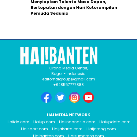
Menyiapkan Talenta Masa Depan,
Bertepatan dengan Hari Keterampilan
Pemuda Sedunia
Graha Media Center,
Bogor - Indonesia
editorhaigroup@gmail.com
+628557777888
HAI MEDIA NETWORK
Haiidn.com
Haiup.com
Haiindonesia.com
Haiupdate.com
Heisport.com
Heijakarta.com
Haijateng.com
Haibanten.com
Haisumatera.com