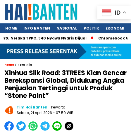
ID
HOME
INFO BANTEN
NASIONAL
POLITIK
EKONOMI
u Neraka TPPO, 340 Nyawa Nyaris Dijual
Chromebook Gagal Uj
/
Home
Pers Rilis
Xinhua Silk Road: 3TREES Kian Gencar
Berekspansi Global, Didukung Angka
Penjualan Tertinggi untuk Produk
“Stone Paint”
Tim Hai Banten
- Pewarta
Selasa, 21 April 2026 - 07:59 WIB