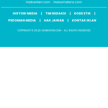
Haibanten.com
Haisumatera.com
HISTORI MEDIA
TIM REDAKSI
KODE ETIK
PEDOMAN MEDIA
HAK JAWAB
KONTAK IKLAN
COPYRIGHT © 2026 HAIBANTEN.COM - ALL RIGHTS RESERVED