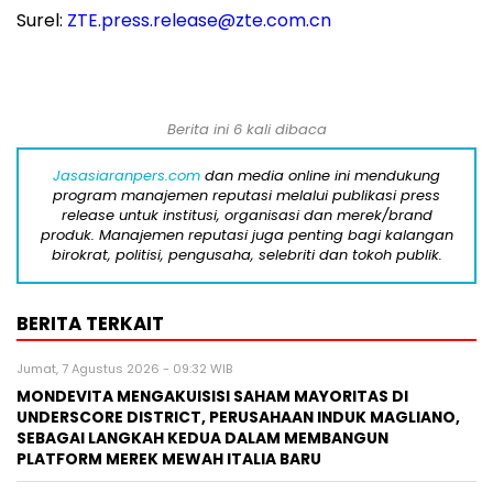
Surel:
ZTE.press.release@zte.com.cn
Berita ini 6 kali dibaca
Jasasiaranpers.com
dan media online ini mendukung
program manajemen reputasi melalui publikasi press
release untuk institusi, organisasi dan merek/brand
produk. Manajemen reputasi juga penting bagi kalangan
birokrat, politisi, pengusaha, selebriti dan tokoh publik.
BERITA TERKAIT
Jumat, 7 Agustus 2026 - 09:32 WIB
MONDEVITA MENGAKUISISI SAHAM MAYORITAS DI
UNDERSCORE DISTRICT, PERUSAHAAN INDUK MAGLIANO,
SEBAGAI LANGKAH KEDUA DALAM MEMBANGUN
PLATFORM MEREK MEWAH ITALIA BARU