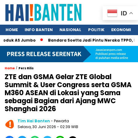
ID
HOME
INFO BANTEN
NASIONAL
POLITIK
EKONOMI
duk AS Jumbo
Bandara Soetta Jadi Pintu Neraka TPPO, 340 Ny
/
Home
Pers Rilis
ZTE dan GSMA Gelar ZTE Global
Summit & User Congress serta GSMA
M360 ASEAN di Lokasi yang Sama
sebagai Bagian dari Ajang MWC
Shanghai 2026
Tim Hai Banten
- Pewarta
Selasa, 30 Juni 2026 - 02:39 WIB