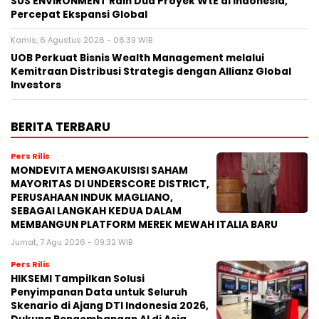
SUS ENVIRONMENT Raih Dua Proyek WtE di Indonesia,
Percepat Ekspansi Global
Kamis, 6 Agustus 2026 - 06:39 WIB
UOB Perkuat Bisnis Wealth Management melalui
Kemitraan Distribusi Strategis dengan Allianz Global
Investors
BERITA TERBARU
Pers Rilis
MONDEVITA MENGAKUISISI SAHAM
MAYORITAS DI UNDERSCORE DISTRICT,
PERUSAHAAN INDUK MAGLIANO,
SEBAGAI LANGKAH KEDUA DALAM
MEMBANGUN PLATFORM MEREK MEWAH ITALIA BARU
Jumat, 7 Agu 2026 - 09:32 WIB
Pers Rilis
HIKSEMI Tampilkan Solusi
Penyimpanan Data untuk Seluruh
Skenario di Ajang DTI Indonesia 2026,