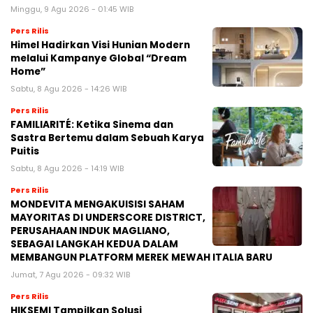
Minggu, 9 Agu 2026 - 01:45 WIB
Pers Rilis
Himel Hadirkan Visi Hunian Modern
melalui Kampanye Global “Dream
Home”
Sabtu, 8 Agu 2026 - 14:26 WIB
Pers Rilis
FAMILIARITÉ: Ketika Sinema dan
Sastra Bertemu dalam Sebuah Karya
Puitis
Sabtu, 8 Agu 2026 - 14:19 WIB
Pers Rilis
MONDEVITA MENGAKUISISI SAHAM
MAYORITAS DI UNDERSCORE DISTRICT,
PERUSAHAAN INDUK MAGLIANO,
SEBAGAI LANGKAH KEDUA DALAM
MEMBANGUN PLATFORM MEREK MEWAH ITALIA BARU
Jumat, 7 Agu 2026 - 09:32 WIB
Pers Rilis
HIKSEMI Tampilkan Solusi