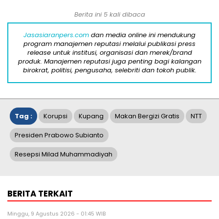
Berita ini 5 kali dibaca
Jasasiaranpers.com
dan media online ini mendukung
program manajemen reputasi melalui publikasi press
release untuk institusi, organisasi dan merek/brand
produk. Manajemen reputasi juga penting bagi kalangan
birokrat, politisi, pengusaha, selebriti dan tokoh publik.
Tag :
Korupsi
Kupang
Makan Bergizi Gratis
NTT
Presiden Prabowo Subianto
Resepsi Milad Muhammadiyah
BERITA TERKAIT
Minggu, 9 Agustus 2026 - 01:45 WIB