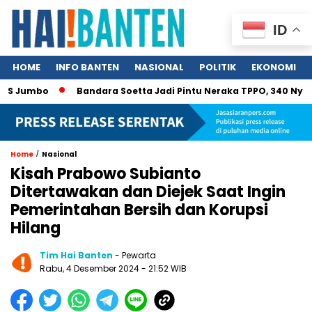
ID
HOME
INFO BANTEN
NASIONAL
POLITIK
EKONOMI
 AS Jumbo
Bandara Soetta Jadi Pintu Neraka TPPO, 340 Nyawa
/
Home
Nasional
Kisah Prabowo Subianto
Ditertawakan dan Diejek Saat Ingin
Pemerintahan Bersih dan Korupsi
Hilang
Tim Hai Banten
- Pewarta
Rabu, 4 Desember 2024 - 21:52 WIB