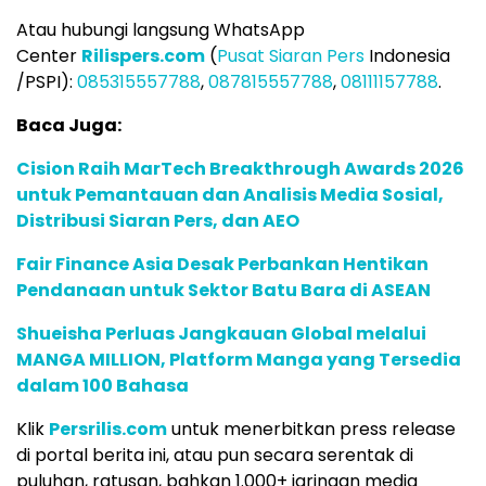
Atau hubungi langsung WhatsApp
Center
Rilispers.com
(
Pusat Siaran Pers
Indonesia
/PSPI):
085315557788
,
087815557788
,
08111157788
.
Baca Juga:
Cision Raih MarTech Breakthrough Awards 2026
untuk Pemantauan dan Analisis Media Sosial,
Distribusi Siaran Pers, dan AEO
Fair Finance Asia Desak Perbankan Hentikan
Pendanaan untuk Sektor Batu Bara di ASEAN
Shueisha Perluas Jangkauan Global melalui
MANGA MILLION, Platform Manga yang Tersedia
dalam 100 Bahasa
Klik
Persrilis.com
untuk menerbitkan press release
di portal berita ini, atau pun secara serentak di
puluhan, ratusan, bahkan 1.000+ jaringan media