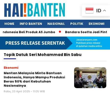
ID
HOME
INFO BANTEN
NASIONAL
POLITIK
EKONOMI
 Indonesia Beli Produk AS Jumbo
Bandara Soetta Jadi Pintu 
Topik
Datuk Seri Mohammad Bin Sabu
Ekonomi
Mentan Malaysia Minta Bantuan
Indonesia, Hanya Mampu Produksi
Beras 50% dari Kebutuhan
Nasionalnya
Rabu, 23 April 2025 - 11:05 WIB