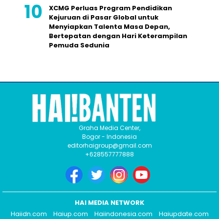
XCMG Perluas Program Pendidikan
Kejuruan di Pasar Global untuk
Menyiapkan Talenta Masa Depan,
Bertepatan dengan Hari Keterampilan
Pemuda Sedunia
Graha Media Center,
Bogor - Indonesia
editorhaigroup@gmail.com
+628557777888
HAI MEDIA NETWORK
Haiidn.com
Haiup.com
Haiindonesia.com
Haiupdate.com