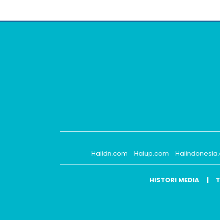
Haiidn.com
Haiup.com
Haiindonesia
HISTORI MEDIA
T