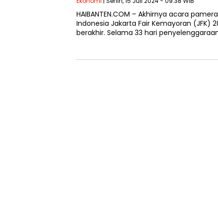
Ekonomi
| Senin, 15 Juli 2024 - 09:38 WIB
HAIBANTEN.COM – Akhirnya acara pamera
Indonesia Jakarta Fair Kemayoran (JFK) 2
berakhir. Selama 33 hari penyelenggaraan