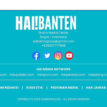
Graha Media Center,
Bogor - Indonesia
editorhaigroup@gmail.com
+628557777888
HAI MEDIA NETWORK
.com
Haiupdate.com
Heisport.com
Heijakarta.com
Haijateng.
IM REDAKSI
KODE ETIK
PEDOMAN MEDIA
HAK JAWAB
COPYRIGHT © 2026 HAIBANTEN.COM - ALL RIGHTS RESERVED