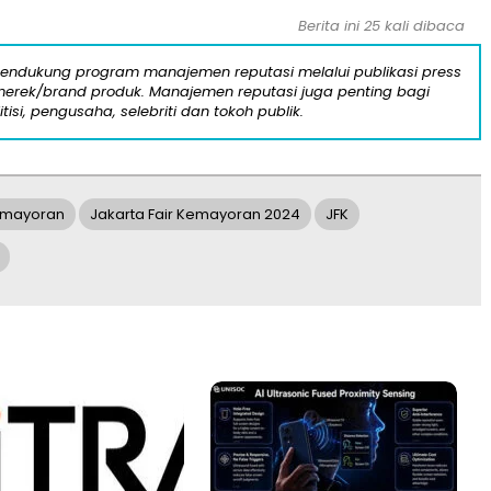
Berita ini 25 kali dibaca
mendukung program manajemen reputasi melalui publikasi press
n merek/brand produk. Manajemen reputasi juga penting bagi
itisi, pengusaha, selebriti dan tokoh publik.
Kemayoran
Jakarta Fair Kemayoran 2024
JFK