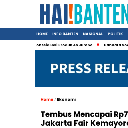
HOME
INFO BANTEN
NASIONAL
POLITIK
p Klaim Indonesia Beli Produk AS Jumbo
Bandara Soetta Jadi
Home
Ekonomi
/
Tembus Mencapai Rp7,5
Jakarta Fair Kemayor