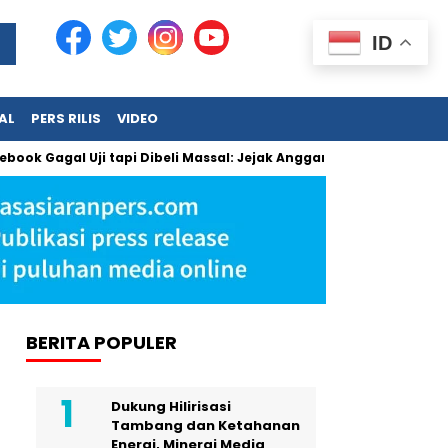
ID
AL
PERS RILIS
VIDEO
al Uji tapi Dibeli Massal: Jejak Anggaran Jumbo dan Pengabai
BERITA POPULER
Dukung Hilirisasi
Tambang dan Ketahanan
Energi, Minergi Media