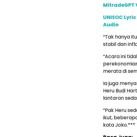
MitradeGPT V
UNISOC Lyri
Audio
“Tak hanya i
stabil dan inf
“Acara ini ti
perekonomian
merata di semu
Ia juga menya
Heru Budi Har
lantaran sedan
“Pak Heru sed
ikut, beberapa
kata Joko.***