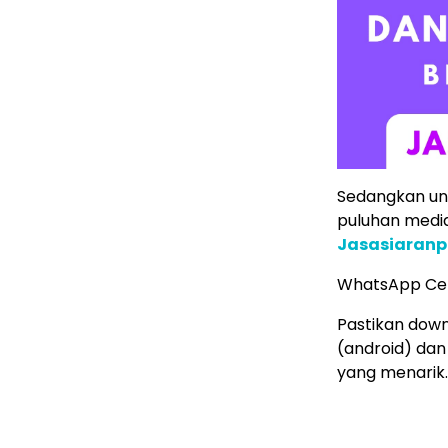
Sedangkan untu
puluhan media 
Jasasiaranp
WhatsApp Ce
Pastikan down
(android) dan
yang menarik.