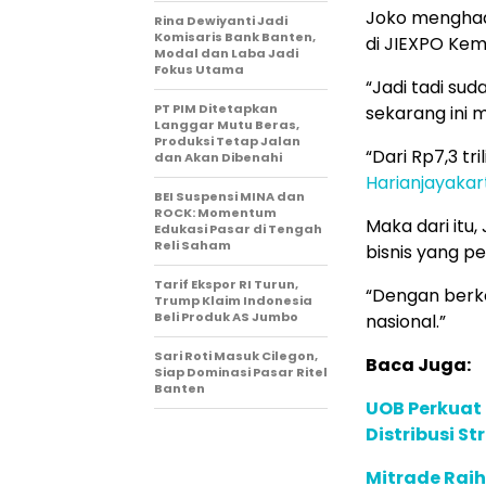
Joko menghadi
Rina Dewiyanti Jadi
Komisaris Bank Banten,
di JIEXPO Kema
Modal dan Laba Jadi
Fokus Utama
“Jadi tadi su
PT PIM Ditetapkan
sekarang ini 
Langgar Mutu Beras,
Produksi Tetap Jalan
“Dari Rp7,3 tri
dan Akan Dibenahi
Harianjayaka
BEI Suspensi MINA dan
ROCK: Momentum
Maka dari itu
Edukasi Pasar di Tengah
Reli Saham
bisnis yang p
Tarif Ekspor RI Turun,
“Dengan berk
Trump Klaim Indonesia
Beli Produk AS Jumbo
nasional.”
Sari Roti Masuk Cilegon,
Baca Juga:
Siap Dominasi Pasar Ritel
Banten
UOB Perkuat
Distribusi St
Mitrade Raih