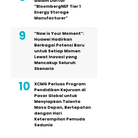
dalam Daftar
“BloombergNEF Tier 1
Energy Storage
Manufacturer”
“Now is Your Moment”:
Huawei Hadirkan
Berbagai Potensi Baru
untuk Setiap Momen
Lewat Inovasi yang
Mencakup Seluruh
Skenario
XCMG Perluas Program
Pendidikan Kejuruan di
Pasar Global untuk
Menyiapkan Talenta
Masa Depan, Bertepatan
dengan Hari
Keterampilan Pemuda
Sedunia