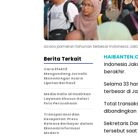
acara pameran tahunan terbesar Indonesia Jakart
HAIBANTEN.
Berita Terkait
Indonesia Jak
Cara Efektif
berakhir.
Mengundang Jurnalis
Ekonomi Agar Acara
Liputan Berhasil
Selama 33 har
terbesar di Ja
Media Hallo.id Hadirkan
Layanan Khusus Galeri
Total transak
Foto Perusahaan
dibandingkan t
Transparansi dan
Kecepatan: Press
Sekretaris Da
Release Berbayar dalam
Ekonomi Informasi
tersebut saat
Modern