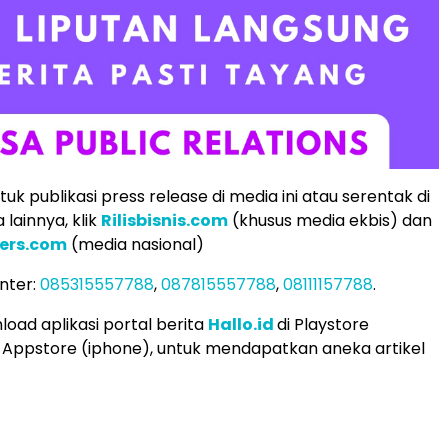
k publikasi press release di media ini atau serentak di
lainnya, klik
Rilisbisnis.com
(khusus media ekbis) dan
ers.com
(media nasional)
nter:
085315557788
,
087815557788
,
08111157788
.
load aplikasi portal berita
Hallo.id
di Playstore
 Appstore (iphone), untuk mendapatkan aneka artikel