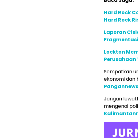
Baca Juga:
Hard Rock C
Hard Rock Ri
Laporan Cis
Fragmentasi
Lockton Mem
Perusahaan 
Sempatkan un
ekonomi dan b
Pangannews
Jangan lewatk
mengenai poli
Kalimantan