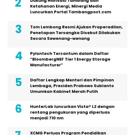
Dukung Hilirisasi Tambang dan
Ketahanan Energi, Minergi Media
Luncurkan Portal Tambangpost.com
Tom Lembong Resmi Ajukan Praperadilan,
Penetapan Tersangka Disebut Dilakukan
Secara Sewenang-wenang
Pylontech Tercantum dalam Daftar
“BloombergNEF Tier 1 Energy Storage
Manufacturer”
Daftar Lengkap Menteri dan Pimpinan
Lembaga, Presiden Prabowo Subianto
Umumkan Kabinet Merah Putih
HunterLab luncurkan Vista® L2 dengan
rentang pengukuran yang diperluas
menjadi 710 nm
XCMG Perluas Program Pendidikan