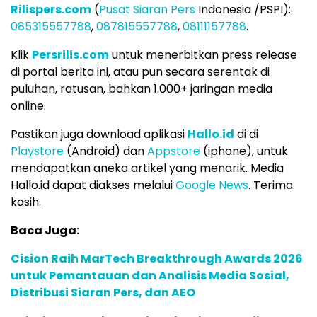
Rilispers.com
(
Pusat Siaran Pers
Indonesia /PSPI):
085315557788
,
087815557788
,
08111157788
.
Klik
Persrilis.com
untuk menerbitkan press release
di portal berita ini, atau pun secara serentak di
puluhan, ratusan, bahkan 1.000+ jaringan media
online.
Pastikan juga download aplikasi
Hallo.id
di di
Playstore
(Android) dan
Appstore
(iphone), untuk
mendapatkan aneka artikel yang menarik. Media
Hallo.id dapat diakses melalui
Google News
. Terima
kasih.
Baca Juga:
Cision Raih MarTech Breakthrough Awards 2026
untuk Pemantauan dan Analisis Media Sosial,
Distribusi Siaran Pers, dan AEO