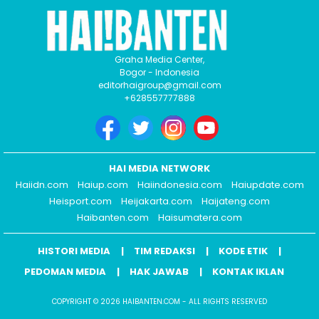
Graha Media Center,
Bogor - Indonesia
editorhaigroup@gmail.com
+628557777888
HAI MEDIA NETWORK
Haiidn.com
Haiup.com
Haiindonesia.com
Haiupdate.com
Heisport.com
Heijakarta.com
Haijateng.com
Haibanten.com
Haisumatera.com
HISTORI MEDIA
TIM REDAKSI
KODE ETIK
PEDOMAN MEDIA
HAK JAWAB
KONTAK IKLAN
COPYRIGHT © 2026 HAIBANTEN.COM - ALL RIGHTS RESERVED