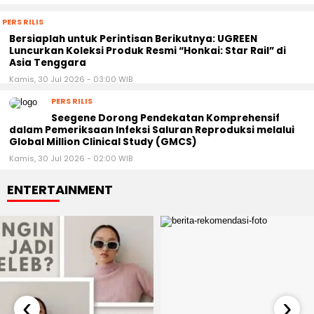
PERS RILIS
Bersiaplah untuk Perintisan Berikutnya: UGREEN
Luncurkan Koleksi Produk Resmi “Honkai: Star Rail” di
Asia Tenggara
Kamis, 30 Jul 2026 - 03:00 WIB
PERS RILIS
Seegene Dorong Pendekatan Komprehensif
dalam Pemeriksaan Infeksi Saluran Reproduksi melalui
Global Million Clinical Study (GMCS)
Kamis, 30 Jul 2026 - 02:00 WIB
ENTERTAINMENT
‹
›