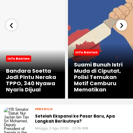
‹
›
Info Banten
Info Banten
Suami Bunuh Istri
Bandara Soetta
Muda di Ciputat,
Jadi Pintu Neraka
Polisi Temukan
TPPO, 340 Nyawa
Motif Cemburu
Nyaris Dijual
Mematikan
PERS RILIS
Setelah Ekspansi ke Pasar Baru, Apa
Langkah Berikutnya?
Minggu, 2 Agu 2026 - 23:35 WIB