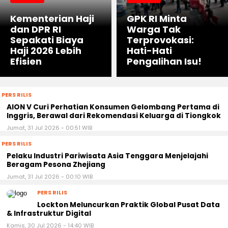
Kementerian Haji
GPK RI Minta
dan DPR RI
Warga Tak
Sepakati Biaya
Terprovokasi:
Haji 2026 Lebih
Hati-Hati
Efisien
Pengalihan Isu!
PERS RILIS
AION V Curi Perhatian Konsumen Gelombang Pertama di
Inggris, Berawal dari Rekomendasi Keluarga di Tiongkok
Jumat, 31 Jul 2026 - 00:51 WIB
PERS RILIS
Pelaku Industri Pariwisata Asia Tenggara Menjelajahi
Beragam Pesona Zhejiang
Jumat, 31 Jul 2026 - 00:10 WIB
PERS RILIS
Lockton Meluncurkan Praktik Global Pusat Data
& Infrastruktur Digital
Kamis, 30 Jul 2026 - 14:40 WIB