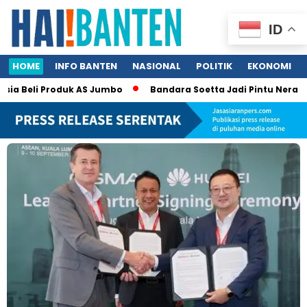
ID
HOME
INFO BANTEN
NASIONAL
POLITIK
EKONOMI
Beli Produk AS Jumbo
Bandara Soetta Jadi Pintu Neraka TPPO