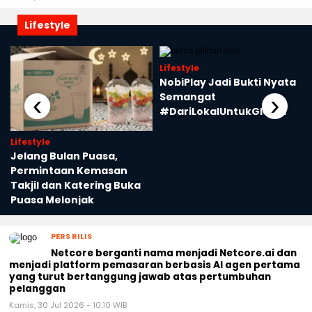
Lifestyle
Lifestyle
NobiPlay Jadi Bukti Nyata
‹
›
Semangat
#DariLokalUntukGlobal
i
Lifestyle
Jelang Bulan Puasa,
Permintaan Kemasan
Takjil dan Katering Buka
Puasa Melonjak
PERS RILIS
Netcore berganti nama menjadi Netcore.ai dan
menjadi platform pemasaran berbasis AI agen pertama
yang turut bertanggung jawab atas pertumbuhan
pelanggan
Kamis, 30 Jul 2026 - 10:10 WIB