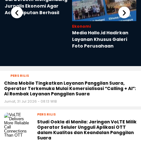
Jurnalis Ekonomi Agar
‹
›
Acara Liputan Berhasil
Ekonomi
Media Hallo.id Hadirkan
Layanan Khusus Galeri
Foto Perusahaan
PERS RILIS
China Mobile Tingkatkan Layanan Panggilan Suara,
Operator Terkemuka Mulai Komersialisasi “Calling + AI”:
AI Rombak Layanan Panggilan Suara
Jumat, 31 Jul 2026 - 08:13 WIB
PERS RILIS
Studi Ookla di Manila: Jaringan VoLTE Milik
Operator Seluler Ungguli Aplikasi OTT
dalam Kualitas dan Keandalan Panggilan
Suara