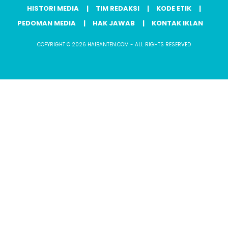
HISTORI MEDIA
TIM REDAKSI
KODE ETIK
PEDOMAN MEDIA
HAK JAWAB
KONTAK IKLAN
COPYRIGHT © 2026 HAIBANTEN.COM - ALL RIGHTS RESERVED