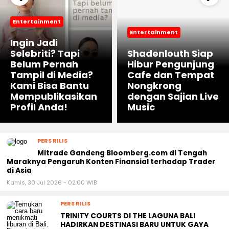
Entertainment
Entertainment
Ingin Jadi
Selebriti? Tapi
Shadenlouth Siap
Belum Pernah
Hibur Pengunjung
Tampil di Media?
Cafe dan Tempat
Kami Bisa Bantu
Nongkrong
Mempublikasikan
dengan Sajian Live
Profil Anda!
Music
PERS RILIS
Mitrade Gandeng Bloomberg.com di Tengah
Maraknya Pengaruh Konten Finansial terhadap Trader
di Asia
Kamis, 30 Jul 2026 - 02:00 WIB
PERS RILIS
TRINITY COURTS DI THE LAGUNA BALI
HADIRKAN DESTINASI BARU UNTUK GAYA