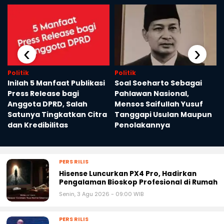
‹
›
Politik
Politik
Inilah 5 Manfaat Publikasi
Soal Soeharto Sebagai
Press Release bagi
Pahlawan Nasional,
a
Anggota DPRD, Salah
Mensos Saifullah Yusuf
Satunya Tingkatkan Citra
Tanggapi Usulan Maupun
dan Kredibilitas
Penolakannya
PERS RILIS
Hisense Luncurkan PX4 Pro, Hadirkan
Pengalaman Bioskop Profesional di Rumah
Senin, 3 Agu 2026 - 09:00 WIB
PERS RILIS